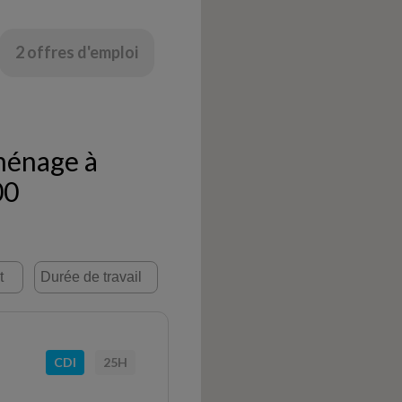
2 offres d'emploi
ménage à
00
CDI
25H