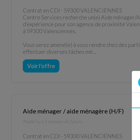
Contrat en CDI -
59300 VALENCIENNES
Centre Services recherche un(e) Aide ménager/
d’expérience pour son agence de proximité Valen
à 59300 Valenciennes.
Vous serez amené(e) à vous rendre chez des parti
effectuer diverses tâches mé...
Voir l'offre
Aide ménager / aide ménagère (H/F)
Publié il y a 1 semaine et 2 jours
Contrat en CDI -
59300 VALENCIENNES