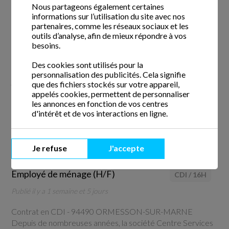
Nous partageons également certaines
Publié il y a 1 semaine et 4 jours
informations sur l’utilisation du site avec nos
partenaires, comme les réseaux sociaux et les
outils d’analyse, afin de mieux répondre à vos
Contrat en CDI -
94490 ORMESSON-SUR-MARNE
besoins.
Spécialisée dans les services à la personne, la société
Centre Services intervient chez les particuliers pour des
Des cookies sont utilisés pour la
prestations de ménage, de repassage, de garde d’enfant, de
personnalisation des publicités. Cela signifie
jardinage et de petit bricolage.
que des fichiers stockés sur votre appareil,
appelés cookies, permettent de personnaliser
Nous recherchons des Aides-ménagers / ...
les annonces en fonction de vos centres
d'intérêt et de vos interactions en ligne.
Voir l'offre
Je refuse
J'accepte
Employé de ménage (H/F)
CDI
/
16H
Publié il y a 1 semaine et 5 jours
Contrat en CDI -
94490 ORMESSON-SUR-MARNE
Depuis de nombreuses années, la société Centre Services