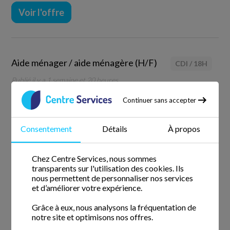
Voir l'offre
Aide ménager / aide ménagère (H/F)
CDI
/
18H
Publié il y a 1 semaine et 20 heures
Contrat en CDI -
94880 NOISEAU
Continuer sans accepter
Centre Services est une entreprise reconnue dans le
secteur des services à la personne. Elle fournit une large
Consentement
Détails
À propos
gamme de prestations telles que le ménage/repassage, la
garde d’enfant, le jardinage et le bricolage chez les
particuliers qui vous ...
Chez Centre Services, nous sommes
transparents sur l'utilisation des cookies. Ils
Voir l'offre
nous permettent de personnaliser nos services
et d’améliorer votre expérience.
Grâce à eux, nous analysons la fréquentation de
notre site et optimisons nos offres.
Aide ménager / aide ménagère (H/F)
CDI
/
10H