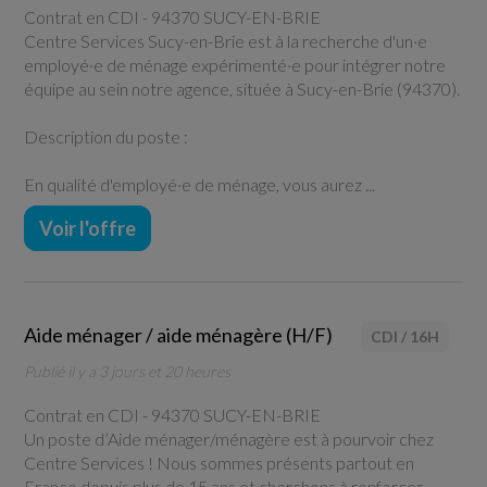
Contrat en CDI -
94370 SUCY-EN-BRIE
Centre Services Sucy-en-Brie est à la recherche d'un·e
employé·e de ménage expérimenté·e pour intégrer notre
équipe au sein notre agence, située à Sucy-en-Brie (94370).
Description du poste :
En qualité d'employé·e de ménage, vous aurez ...
Voir l'offre
Aide ménager / aide ménagère (H/F)
CDI
/
16H
Publié il y a 3 jours et 20 heures
Contrat en CDI -
94370 SUCY-EN-BRIE
Un poste d’Aide ménager/ménagère est à pourvoir chez
Centre Services ! Nous sommes présents partout en
France depuis plus de 15 ans et cherchons à renforcer