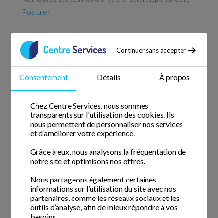
Postuler
Continuer sans accepter
Services à domicile depuis 2005
Nous comptons avec nous des intervenants de ménage qui
Consentement
Détails
À propos
ont commencé l'aventure Centre Services depuis sa
création.
Chez Centre Services, nous sommes
transparents sur l'utilisation des cookies. Ils
Informations
nous permettent de personnaliser nos services
et d’améliorer votre expérience.
Actualités
Grâce à eux, nous analysons la fréquentation de
notre site et optimisons nos offres.
Questions fréquentes
Nous partageons également certaines
Blog
informations sur l’utilisation du site avec nos
partenaires, comme les réseaux sociaux et les
Le fonctionnement
outils d’analyse, afin de mieux répondre à vos
besoins.
La confiance