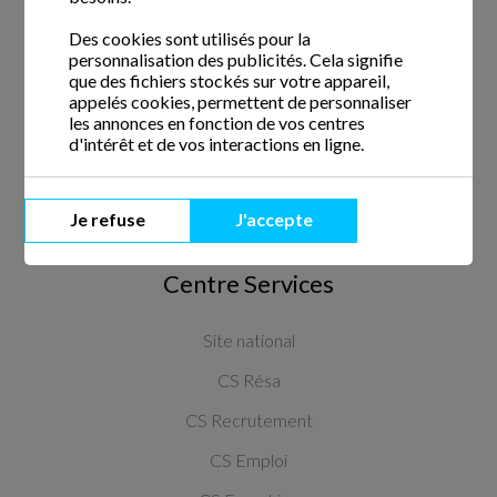
Des cookies sont utilisés pour la
Crédit d'impôt
personnalisation des publicités. Cela signifie
Avance du crédit d'impôt
que des fichiers stockés sur votre appareil,
appelés cookies, permettent de personnaliser
CESU
les annonces en fonction de vos centres
d'intérêt et de vos interactions en ligne.
Qui sommes-nous ?
Nous écrire
Je refuse
J'accepte
Centre Services
Site national
CS Résa
CS Recrutement
CS Emploi