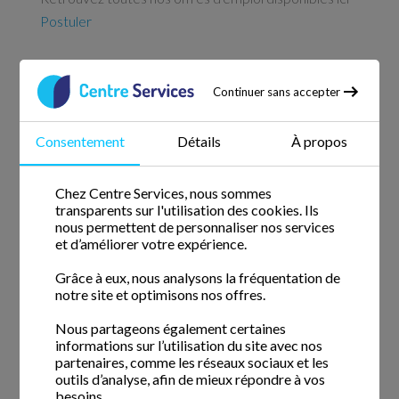
Postuler
Continuer sans accepter
Services à domicile depuis 2005
Nous comptons avec nous des intervenants de ménage qui
Consentement
Détails
À propos
ont commencé l'aventure Centre Services depuis sa
création.
Chez Centre Services, nous sommes
transparents sur l'utilisation des cookies. Ils
Informations
nous permettent de personnaliser nos services
et d’améliorer votre expérience.
Actualités
Grâce à eux, nous analysons la fréquentation de
notre site et optimisons nos offres.
Questions fréquentes
Nous partageons également certaines
Blog
informations sur l’utilisation du site avec nos
partenaires, comme les réseaux sociaux et les
Le fonctionnement
outils d’analyse, afin de mieux répondre à vos
besoins.
La confiance