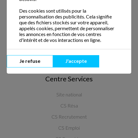
Des cookies sont utilisés pour la
Crédit d'impôt
personnalisation des publicités. Cela signifie
Avance du crédit d'impôt
que des fichiers stockés sur votre appareil,
appelés cookies, permettent de personnaliser
CESU
les annonces en fonction de vos centres
d'intérêt et de vos interactions en ligne.
Qui sommes-nous ?
Nous écrire
Je refuse
J'accepte
Centre Services
Site national
CS Résa
CS Recrutement
CS Emploi