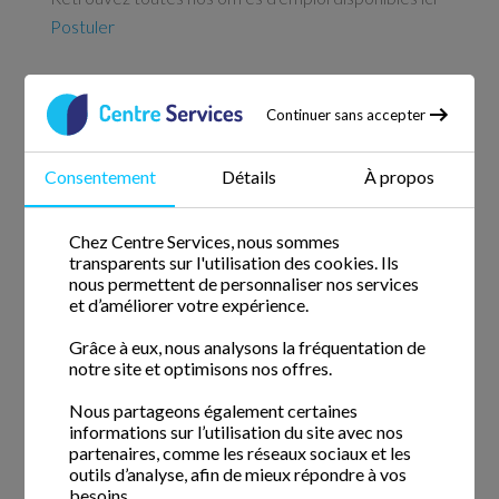
Postuler
Continuer sans accepter
Services à domicile depuis 2005
Nous comptons avec nous des intervenants de ménage qui
Consentement
Détails
À propos
ont commencé l'aventure Centre Services depuis sa
création.
Chez Centre Services, nous sommes
transparents sur l'utilisation des cookies. Ils
Informations
nous permettent de personnaliser nos services
et d’améliorer votre expérience.
Actualités
Grâce à eux, nous analysons la fréquentation de
notre site et optimisons nos offres.
Questions fréquentes
Nous partageons également certaines
Blog
informations sur l’utilisation du site avec nos
partenaires, comme les réseaux sociaux et les
Le fonctionnement
outils d’analyse, afin de mieux répondre à vos
besoins.
La confiance