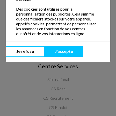
Des cookies sont utilisés pour la
Crédit d'impôt
personnalisation des publicités. Cela signifie
Avance du crédit d'impôt
que des fichiers stockés sur votre appareil,
appelés cookies, permettent de personnaliser
CESU
les annonces en fonction de vos centres
d'intérêt et de vos interactions en ligne.
Qui sommes-nous ?
Nous écrire
Je refuse
J'accepte
Centre Services
Site national
CS Résa
CS Recrutement
CS Emploi