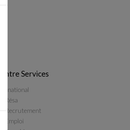
entre Services
ite national
S Résa
S Recrutement
S Emploi