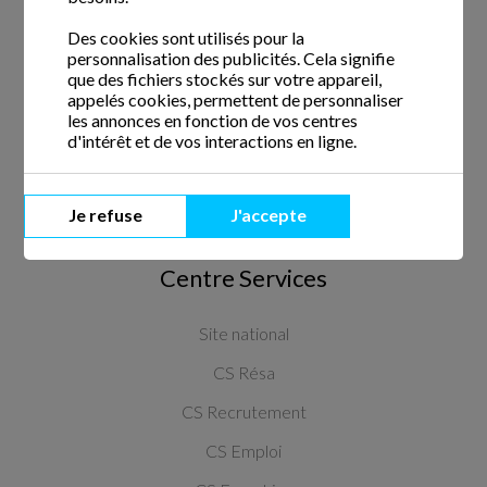
Des cookies sont utilisés pour la
Crédit d'impôt
personnalisation des publicités. Cela signifie
Avance du crédit d'impôt
que des fichiers stockés sur votre appareil,
appelés cookies, permettent de personnaliser
CESU
les annonces en fonction de vos centres
d'intérêt et de vos interactions en ligne.
Qui sommes-nous ?
Nous écrire
Je refuse
J'accepte
Centre Services
Site national
CS Résa
CS Recrutement
CS Emploi