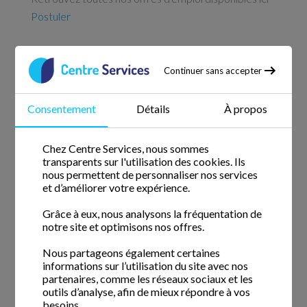
Postuler
Continuer sans accepter
Services à domicile depuis 2005
Nous comptons avec nous des intervenants de ménage qui
Consentement
Détails
À propos
ont commencé l'aventure Centre Services depuis sa
création.
Chez Centre Services, nous sommes
transparents sur l'utilisation des cookies. Ils
Informations
nous permettent de personnaliser nos services
et d’améliorer votre expérience.
Actualités
Grâce à eux, nous analysons la fréquentation de
notre site et optimisons nos offres.
Questions fréquentes
Nous partageons également certaines
Blog
informations sur l’utilisation du site avec nos
partenaires, comme les réseaux sociaux et les
Le fonctionnement
outils d’analyse, afin de mieux répondre à vos
besoins.
La confiance