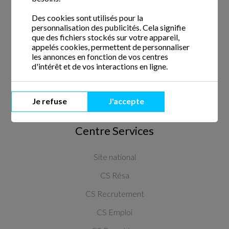
Des cookies sont utilisés pour la
Crédit d'impôt
personnalisation des publicités. Cela signifie
Avance du crédit d'impôt
que des fichiers stockés sur votre appareil,
appelés cookies, permettent de personnaliser
CESU
les annonces en fonction de vos centres
d'intérêt et de vos interactions en ligne.
Qui sommes-nous ?
Nous écrire
Je refuse
J'accepte
Centre Services
Site national
CS Résa
CS Recrutement
CS Emploi