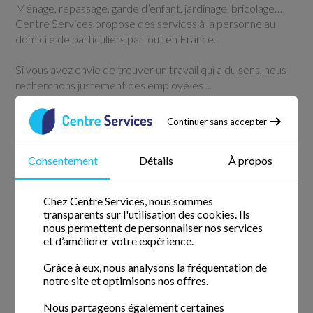
Ménage, repassage, garde d’enfant, jardinage, bricolage…
Centre Services propose des services à la personne au
domicile de particuliers partout en France.
Si vous avez envie de trouver un travail qui a du sens, nous
recherchons justement des employé·es ...
Voir l'offre
Continuer sans accepter
Consentement
Détails
À propos
Aide ménager / aide ménagère (H/F)
CDI
/
14H
Chez Centre Services, nous sommes
Publié il y a 6 jours et 11 heures
transparents sur l'utilisation des cookies. Ils
nous permettent de personnaliser nos services
Contrat en CDI -
01700 MIRIBEL
et d’améliorer votre expérience.
Nous sommes à la recherche d’un(e) Aide
ménager/ménagère pour rejoindre l’équipe dynamique de
Grâce à eux, nous analysons la fréquentation de
notre agence 01700 Miribel. Vous avez toujours voulu
notre site et optimisons nos offres.
travailler dans le domaine des services à la personne et
Nous partageons également certaines
près de chez vous ? ...