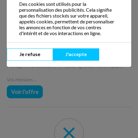
Des cookies sont utilisés pour la
personnalisation des publicités. Cela signifie
que des fichiers stockés sur votre appareil,
Aide ménager / aide ménagère (H/F)
CDI
/
20H
appelés cookies, permettent de personnaliser
Publié il y a 1 semaine et 3 jours
les annonces en fonction de vos centres
d'intérêt et de vos interactions en ligne.
Contrat en CDI -
33600 PESSAC
Le service à la personne est un domaine qui vous
intéresse ? Centre Services est la société experte de ce
Je refuse
J'accepte
domaine et nous recherchons des Aides Ménagers /
Ménagères à domicile (H/F) pour agrandir notre équipe !
Vos missions ...
Voir l'offre