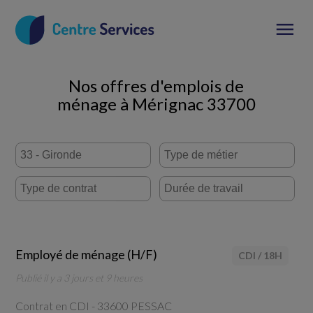
Nos offres d'emplois de
ménage à Mérignac 33700
Employé de ménage (H/F)
CDI
/
18H
Publié il y a 3 jours et 9 heures
Contrat en CDI -
33600 PESSAC