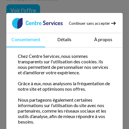
Voir l'offre
Continuer sans accepter
Employé de ménage (H/F)
Consentement
Détails
À propos
CDI
/
20H
Publié il y a 1 semaine et 3 jours
Chez Centre Services, nous sommes
Contrat en CDI -
33700 MÉRIGNAC
transparents sur l'utilisation des cookies. Ils
Ménage, repassage, garde d’enfant, jardinage, bricolage,
nous permettent de personnaliser nos services
et d’améliorer votre expérience.
Centre Services propose de nombreuses prestations.
Implantées dans toute la France, nos agences sont
Grâce à eux, nous analysons la fréquentation de
spécialisées dans les services à la personne.
notre site et optimisons nos offres.
Afin de répondre aux besoins grandissant des particuliers à
Nous partageons également certaines
...
informations sur l’utilisation du site avec nos
partenaires, comme les réseaux sociaux et les
Voir l'offre
outils d’analyse, afin de mieux répondre à vos
besoins.