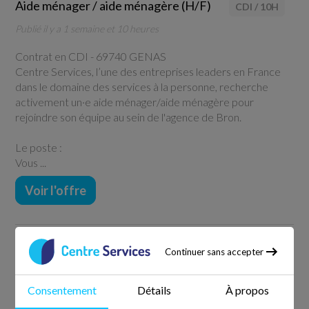
Aide ménager / aide ménagère (H/F)
CDI
/
10H
Publié il y a 1 semaine et 10 heures
Contrat en CDI -
69740 GENAS
Centre Services, l’une des entreprises leaders en France
dans le domaine des services à la personne, recherche
activement un·e aide ménager/aide ménagère pour
rejoindre son équipe au sein de l'agence de Bron.
Le poste :
Vous ...
Voir l'offre
Continuer sans accepter
Employé de ménage (H/F)
CDI
/
25H
Publié il y a 1 semaine et 4 jours
Consentement
Détails
À propos
Contrat en CDI -
69740 GENAS