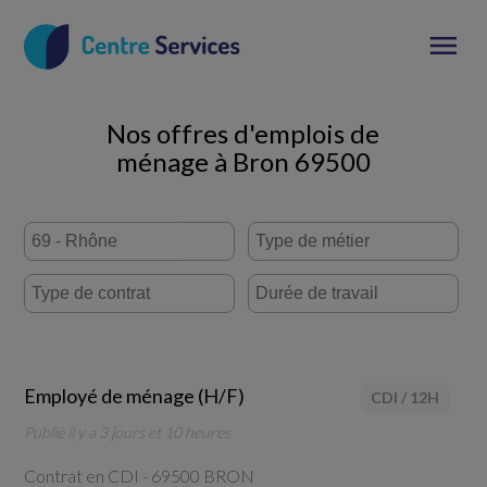
Nos offres d'emplois de
ménage à Bron 69500
Employé de ménage (H/F)
CDI
/
12H
Publié il y a 3 jours et 10 heures
Contrat en CDI -
69500 BRON