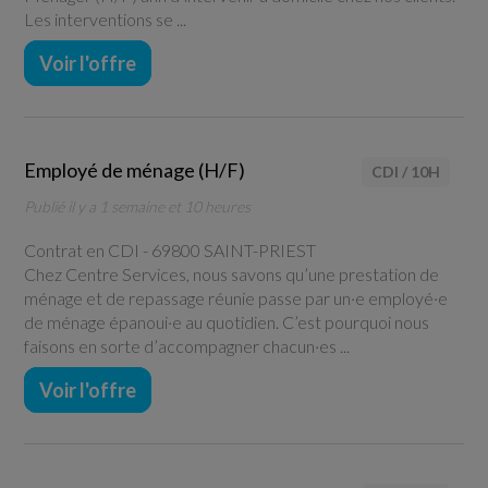
Les interventions se ...
Voir l'offre
Employé de ménage (H/F)
CDI
/
10H
Publié il y a 1 semaine et 10 heures
Contrat en CDI -
69800 SAINT-PRIEST
Chez Centre Services, nous savons qu’une prestation de
ménage et de repassage réunie passe par un·e employé·e
de ménage épanoui·e au quotidien. C’est pourquoi nous
faisons en sorte d’accompagner chacun·es ...
Voir l'offre