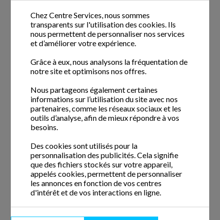
Dans le cadre du développement de notre agence de Bron,
Chez Centre Services, nous sommes
Centre Services recherche activement un·e employé de
transparents sur l'utilisation des cookies. Ils
ménage expérimenté·e basé·e à Genas (69740).
nous permettent de personnaliser nos services
et d’améliorer votre expérience.
Description du poste :
Grâce à eux, nous analysons la fréquentation de
notre site et optimisons nos offres.
Votre mission consistera à réaliser différentes prestations
de mé...
Nous partageons également certaines
informations sur l’utilisation du site avec nos
Voir l'offre
partenaires, comme les réseaux sociaux et les
outils d’analyse, afin de mieux répondre à vos
besoins.
Des cookies sont utilisés pour la
Aide ménager / aide ménagère (H/F)
personnalisation des publicités. Cela signifie
CDI
/
25H
que des fichiers stockés sur votre appareil,
Publié il y a 1 semaine et 4 jours
appelés cookies, permettent de personnaliser
les annonces en fonction de vos centres
Contrat en CDI -
69680 CHASSIEU
d'intérêt et de vos interactions en ligne.
Centre Services, une entreprise spécialisée dans le
domaine du service à la personne depuis 2005, est à la